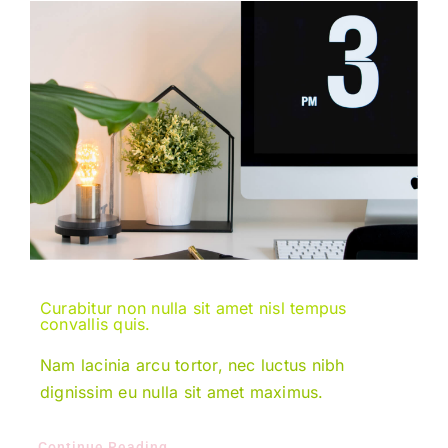
Curabitur non nulla sit amet nisl tempus
convallis quis.
Nam lacinia arcu tortor, nec luctus nibh
dignissim eu nulla sit amet maximus.
Continue Reading