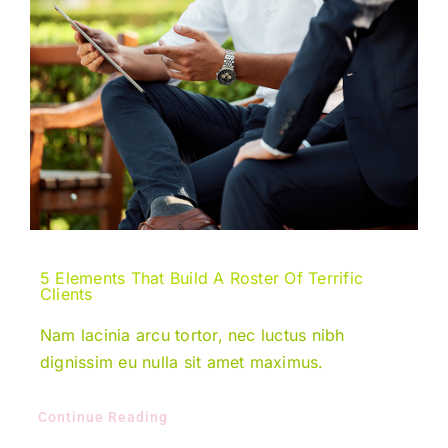
5 Elements That Build A Roster Of Terrific
Clients
Nam lacinia arcu tortor, nec luctus nibh
dignissim eu nulla sit amet maximus.
Continue Reading